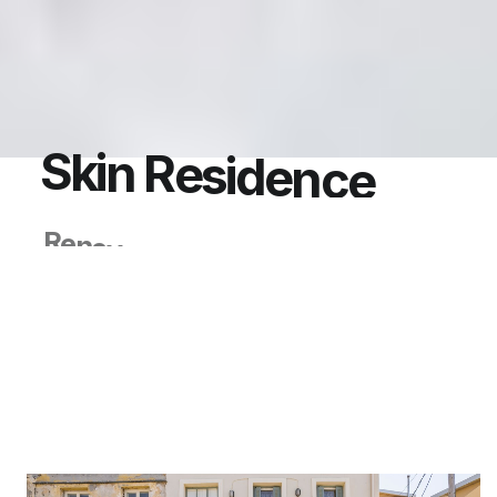
S
k
i
n
R
e
s
i
d
e
n
c
e
R
e
n
o
v
a
t
i
o
n